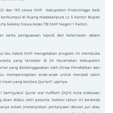
wa SD dan 193 siswa SMP Kabupaten Probolinggo baik
 berkumpul di Ruang Madakaripura Lt. 5 Kantor Bupati
rta Seleksi Siswa Kelas 7B SMP Negeri 1 Paiton.
r’an serta penguasaan tajwid dan kelancaran dalam
alui Ibu Kabid SMP mengatakan program ini membuka
wasta yang tersebar di 24 Kecamatan Kabupaten
ur'an yang diselenggarakan oleh Dinas Pendidikan dan
mpu mempersiapkan anak-anak untuk menjadi calon
nsan yang berjiwa Qur'ani". ujarnya.
ri Jam'iyyatul Qurra' wal Huffazh (JQH) Kota Kraksaan
akan dilalui oleh peserta. Seleksi tahun ini berbeda
anya sekali (melanjutkan pertanyaan dewan juri atau