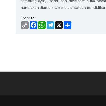
sambung ayat, Tasmi', dan membaca surat secara
nanti akan diumumkan melalui satuan pendidika
Share to :
Copy
Facebook
WhatsApp
Telegram
X
Share
Link