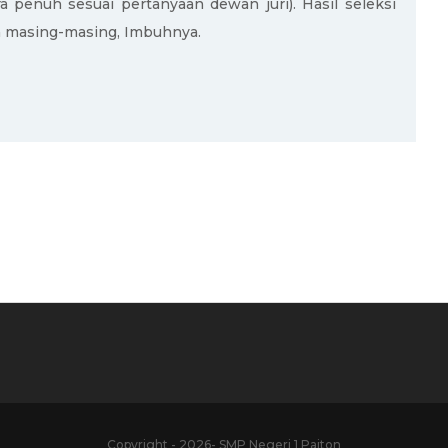
 penuh sesuai pertanyaan dewan juri). Hasil seleksi
n masing-masing, Imbuhnya.
Copyright - 2026- SMP Negeri 1 Paiton