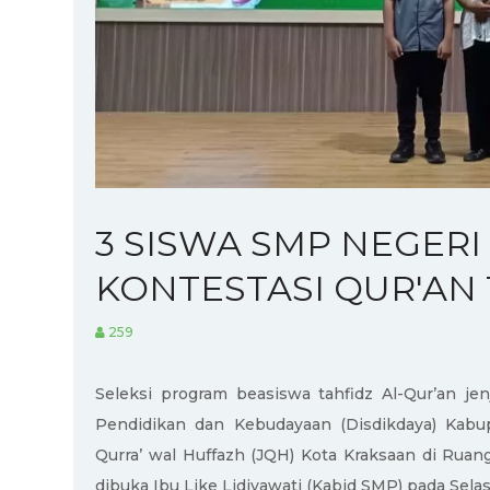
3 SISWA SMP NEGERI 
KONTESTASI QUR'AN
259
Seleksi program beasiswa tahfidz Al-Qur’an j
Pendidikan dan Kebudayaan (Disdikdaya) Kabup
Qurra’ wal Huffazh (JQH) Kota Kraksaan di Ruan
dibuka Ibu Like Lidiyawati (Kabid SMP) pada Selas