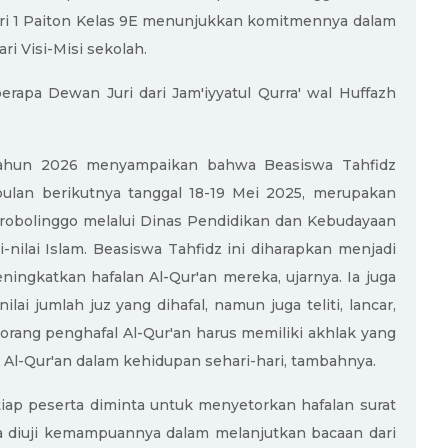
ri 1 Paiton Kelas 9E menunjukkan komitmennya dalam
i Visi-Misi sekolah.
rapa Dewan Juri dari Jam'iyyatul Qurra' wal Huffazh
a Tahun 2026 menyampaikan bahwa Beasiswa Tahfidz
bulan berikutnya tanggal 18-19 Mei 2025, merupakan
obolinggo melalui Dinas Pendidikan dan Kebudayaan
nilai Islam. Beasiswa Tahfidz ini diharapkan menjadi
ingkatkan hafalan Al-Qur'an mereka, ujarnya. Ia juga
i jumlah juz yang dihafal, namun juga teliti, lancar,
orang penghafal Al-Qur'an harus memiliki akhlak yang
i Al-Qur'an dalam kehidupan sehari-hari, tambahnya.
etiap peserta diminta untuk menyetorkan hafalan surat
juga diuji kemampuannya dalam melanjutkan bacaan dari