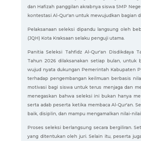
dan Hafizah panggilan akrabnya siswa SMP Nege
kontestasi Al-Qur'an untuk mewujudkan bagian dar
Pelaksanaan seleksi dipandu langsung oleh bebe
(JQH) Kota Kraksaan selaku penguji utama.
Panitia Seleksi Tahfidz Al-Qur'an Disdikday
Tahun 2026 dilaksanakan setiap bulan, untuk 
wujud nyata dukungan Pemerintah Kabupaten Pr
terhadap pengembangan keilmuan berbasis nilai-
motivasi bagi siswa untuk terus menjaga dan men
menegaskan bahwa seleksi ini bukan hanya menila
serta adab peserta ketika membaca Al-Qur'an. Se
baik, disiplin, dan mampu mengamalkan nilai-nila
Proses seleksi berlangsung secara bergiliran. S
yang ditentukan oleh juri. Selain itu, peserta 