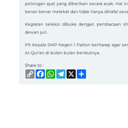
potongan ayat yang diberikan secara acak. Hal 
benar-benar melekat dan tidak hanya dihafal seca
Kegiatan seleksi dibuka dengan pembacaan sh
dewan juri.
Plt Kepala SMP Negeri 1 Paiton berharap agar sem
Al-Qur'an di bulan-bulan berikutnya.
Share to :
Copy
Facebook
WhatsApp
Telegram
X
Share
Link