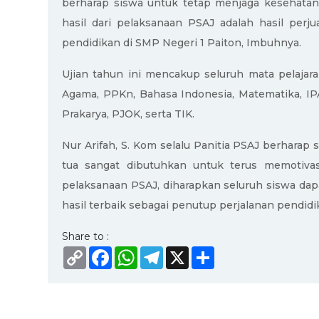
berharap siswa untuk tetap menjaga kesehatan 
hasil dari pelaksanaan PSAJ adalah hasil per
pendidikan di SMP Negeri 1 Paiton, Imbuhnya.
Ujian tahun ini mencakup seluruh mata pelajaran
Agama, PPKn, Bahasa Indonesia, Matematika, IPA
Prakarya, PJOK, serta TIK.
Nur Arifah, S. Kom selalu Panitia PSAJ berharap 
tua sangat dibutuhkan untuk terus memotivas
pelaksanaan PSAJ, diharapkan seluruh siswa da
hasil terbaik sebagai penutup perjalanan pendidi
Share to :
Copy
Facebook
WhatsApp
Telegram
X
Share
Link