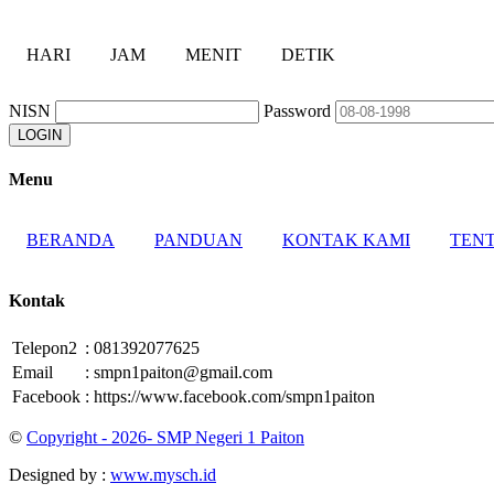
HARI
JAM
MENIT
DETIK
NISN
Password
Menu
BERANDA
PANDUAN
KONTAK KAMI
TENT
Kontak
Telepon2
:
081392077625
Email
:
smpn1paiton@gmail.com
Facebook
:
https://www.facebook.com/smpn1paiton
©
Copyright - 2026- SMP Negeri 1 Paiton
Designed by :
www.mysch.id