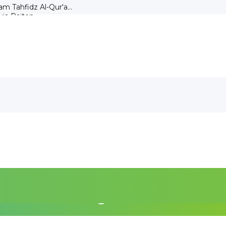
 Tahfidz Al-Qur'a...
a Paiton...
Negeri 1 Paiton...
n Seleksi SPMB 2026...
Masa Pendaftaran S...
 OSN Tingkat Prov...
on Antusias Ikut...
ru Pemetaan Kemampua...
mbinaan dan Sil...
geri 1 Paiton Iku...
SMP Negeri 1 Paiton