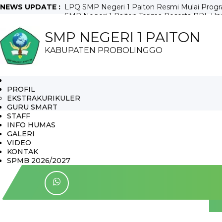
NEWS UPDATE :
LPQ SMP Negeri 1 Paiton Resmi Mulai Program
SMP Negeri 1 Paiton Terima Peserta PPL Unuj
Maklumat Pelayanan dan Layanan Digital SMP 
SMP NEGERI 1 PAITON
Isyak Tangis Mewarnai Pengumuman Kelolosa
Antusiasme Orang Tua dan Calon Murid Baru 
KABUPATEN PROBOLINGGO
Dua Peserta Didik SMP Negeri 1 Paiton Lolos
Calon Murid Baru 2026/2027 SMP Negeri 1 Pait
Panitia SPMB 2026 Panggil Calon Murid Ba
Guru Tartila LPQ SMP Negeri 1 Paiton Ikuti Pe
Bersama Ibu Bupati Probolinggo Siswa SMP Ne
PROFIL
EKSTRAKURIKULER
GURU SMART
STAFF
INFO HUMAS
GALERI
VIDEO
KONTAK
SPMB 2026/2027