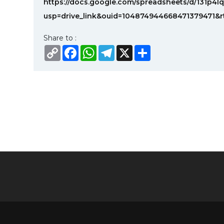
https://docs.google.com/spreadsheets/d/131p4
usp=drive_link&ouid=104874944668471379471&r
Share to :
Copy
Facebook
WhatsApp
Telegram
X
Share
Link