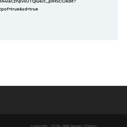
IqrA4IaCznpvxUTQIueJC_plMSCC/edit?
tpof=true&sd=true
Copyright - 2026- SMP Negeri 1 Paiton