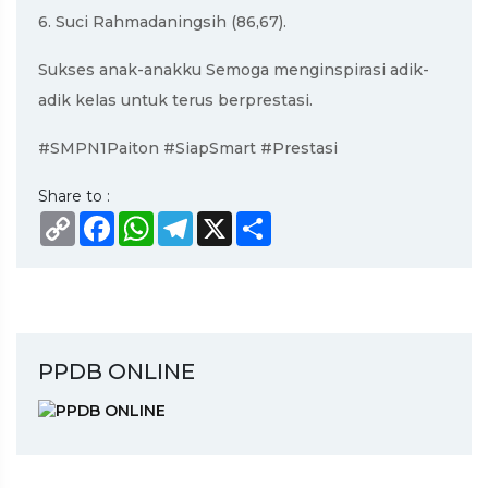
6. Suci Rahmadaningsih (86,67).
Sukses anak-anakku Semoga menginspirasi adik-
adik kelas untuk terus berprestasi.
#SMPN1Paiton #SiapSmart #Prestasi
Share to :
Copy
Facebook
WhatsApp
Telegram
X
Share
Link
PPDB ONLINE