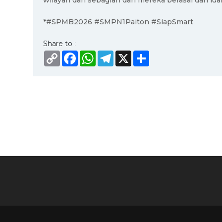
wilayah dan sebagian dari mereka berasal dari lu
*#SPMB2026 #SMPN1Paiton #SiapSmart
Share to :
Copy
Facebook
WhatsApp
Telegram
X
Share
Link