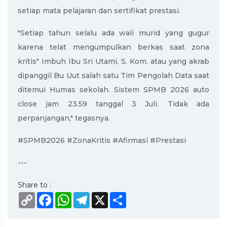
setiap mata pelajaran dan sertifikat prestasi.
"Setiap tahun selalu ada wali murid yang gugur
karena telat mengumpulkan berkas saat zona
kritis" Imbuh Ibu Sri Utami, S. Kom. atau yang akrab
dipanggil Bu Uut salah satu Tim Pengolah Data saat
ditemui Humas sekolah. Sistem SPMB 2026 auto
close jam 23.59 tanggal 3 Juli. Tidak ada
perpanjangan," tegasnya.
#SPMB2026 #ZonaKritis #Afirmasi #Prestasi
---
Share to :
Copy
Facebook
WhatsApp
Telegram
X
Share
Link