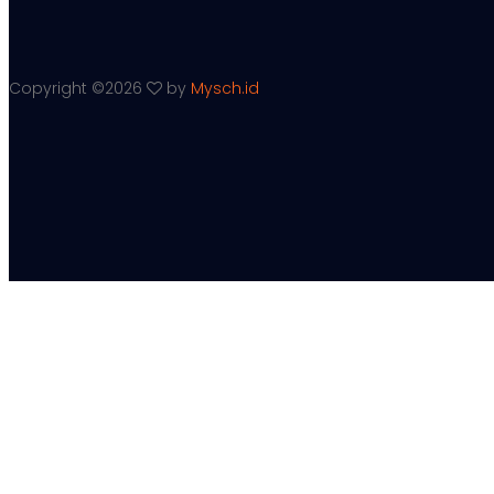
Copyright ©
2026
by
Mysch.id