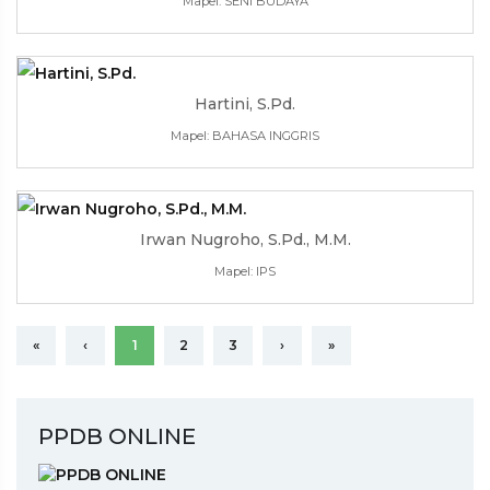
Mapel: SENI BUDAYA
Hartini, S.Pd.
Mapel: BAHASA INGGRIS
Irwan Nugroho, S.Pd., M.M.
Mapel: IPS
«
‹
1
2
3
›
»
PPDB ONLINE